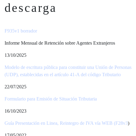
descarga
F935v1 borrador
Informe Mensual de Retención sobre Agentes Extranjeros
13/10/2025
Modelo de escritura pública para constituir una Unión de Personas
(UDP), establecidas en el artículo 41-A del código Tributario
22/07/2025
Formulario para Emisión de Situación Tributaria
16/10/2023
Guía Presentación en Linea, Reintegro de IVA vía WEB (F28v3
)
17/05/2022