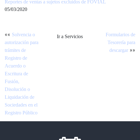
Reportes de ventas a sujetos excluidos de FOVIAL
05/03/2020
««
Solvencia o
Formularios de
Ir a Servicios
autorización para
Tesorería para
»»
trámites de
descargar
Registro de
Acuerdo o
Escritura de
Fusión,
Disolución o
Liquidación de
Sociedades en el
Registro Público