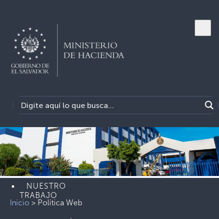
INICIO
Previous
Next
SERVICIOS
NUESTRO
TRABAJO
Inicio
>
Política Web