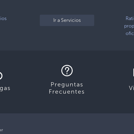
dios
Rat
Ir a Servicios
prop
ofi
Preguntas
gas
V
Frecuentes
or