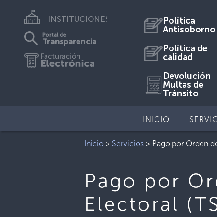
INSTITUCIONES
Política
Antisoborno
Portal de
Transparencia
Política de
calidad
Devolución
Multas de
Tránsito
INICIO
SERVI
Inicio
>
Servicios
>
Pago por Orden del
Pago por Or
Electoral (T