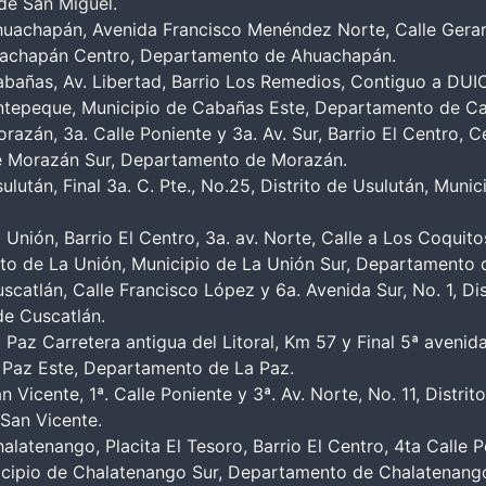
de San Miguel.
uachapán, Avenida Francisco Menéndez Norte, Calle Gerardo
uachapán Centro, Departamento de Ahuachapán.
abañas, Av. Libertad, Barrio Los Remedios, Contiguo a DU
nsuntepeque, Municipio de Cabañas Este, Departamento de C
azán, 3a. Calle Poniente y 3a. Av. Sur, Barrio El Centro, C
de Morazán Sur, Departamento de Morazán.
után, Final 3a. C. Pte., No.25, Distrito de Usulután, Munic
Unión, Barrio El Centro, 3a. av. Norte, Calle a Los Coquito
rito de La Unión, Municipio de La Unión Sur, Departamento 
catlán, Calle Francisco López y 6a. Avenida Sur, No. 1, Di
de Cuscatlán.
Paz Carretera antigua del Litoral, Km 57 y Final 5ª avenida 
 Paz Este, Departamento de La Paz.
Vicente, 1ª. Calle Poniente y 3ª. Av. Norte, No. 11, Distri
San Vicente.
latenango, Placita El Tesoro, Barrio El Centro, 4ta Calle 
icipio de Chalatenango Sur, Departamento de Chalatenang