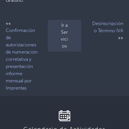
Gratuito.
««
Desinscripción
Ir a
Confirmación
o Término IVA
Ser
de
»»
vici
autorizaciones
os
de numeración
correlativa y
presentación
informe
mensual por
Imprentas