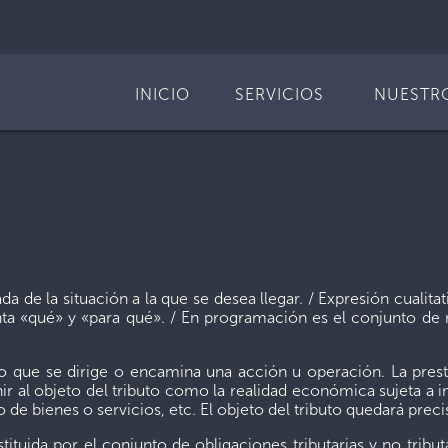
INICIO
SERVICIOS
NUESTR
da de la situación a la que se desea llegar. / Expresión cualit
nta «qué» y «para qué». / En programación es el conjunto de
que se dirige o encamina una acción u operación. La prest
 al objeto del tributo como la realidad económica sujeta a i
 de bienes o servicios, etc. El objeto del tributo quedará prec
da por el conjunto de obligaciones tributarias y no tributar