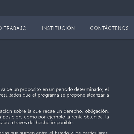
O TRABAJO
INSTITUCIÓN
CONTÁCTENOS
ativa de un propósito en un período determinado; el
 resultados que el programa se propone alcanzar a
ación sobre la que recae un derecho, obligación,
mposición, como por ejemplo la renta obtenida, la
isado a través del hecho imponible.
ias que surgen entre el Estado y los particulares,