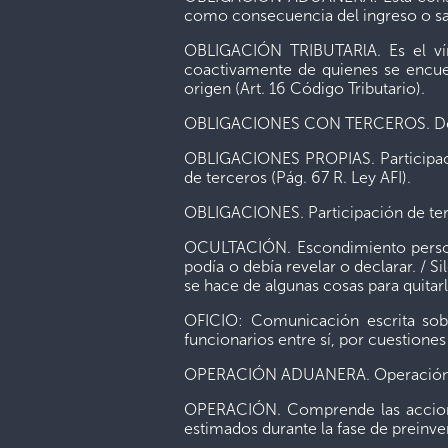
como consecuencia del ingreso o sal
OBLIGACIÓN TRIBUTARlA. Es el vínc
coactivamente de quienes se encuen
origen (Art. 16 Código Tributario).
OBLIGACIONES CON TERCEROS. Deuda c
OBLIGACIONES PROPIAS. Participació
de terceros (Pág. 67 R. Ley AFI).
OBLIGACIONES. Participación de terce
OCULTACIÓN. Escondimiento personal
podía o debía revelar o declarar. / S
se hace de algunas cosas para quitar
OFICIO: Comunicación escrita sobr
funcionarios entre sí, por cuestiones
OPERACIÓN ADUANERA. Operación físi
OPERACIÓN. Comprende las acciones 
estimados durante la fase de preinver