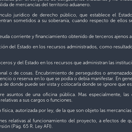
ida de mercancías del territorio aduanero.
ulo jurídico de derecho público, que establece el Estado 
tran sometidos a su soberanía, cuando respecto de ellos se 
orriente y financiamiento obtenido de terceros ajenos a la i
n del Estado en los recursos administrados, como resultado
ros y del Estado en los recursos que administran las institucio
 o de cosas. Encubrimiento de perseguidos o amenazados, s
ilencio o reserva en lo que se podía o debía manifestar. En gene
la de donde puede ser vista y colocarla donde se ignore que es
e asuntos de una oficina pública. Mas especialmente, las q
 relativas a sus cargos o funciones.
ca, autorizada por ley, de la que son objeto las mercancías 
relativas al funcionamiento del proyecto, a efectos de qu
sión (Pág. 65 R. Ley AFI).