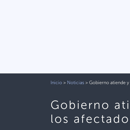
Inicio
>
Noticias
>
Gobierno atiende y 
Gobierno at
los afectado