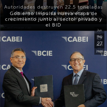
Autoridades destruyen 22.5 toneladas
de cigarrillos decomisados en
Gobierno impulsa nueva etapa de
operativos contra el contrabando
crecimiento junto al sector privado y
el BID
Jun
29
May
27
2026
2026