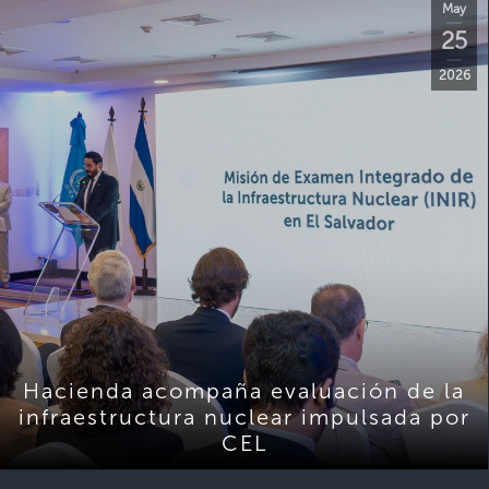
May
25
2026
Hacienda acompaña evaluación de la
infraestructura nuclear impulsada por
CEL