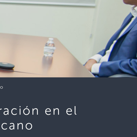
no
ración en el
icano