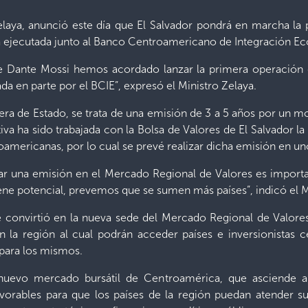
Zelaya, anunció este día que El Salvador pondrá en marcha l
á ejecutada junto al Banco Centroamericano de Integración E
te Dante Mossi hemos acordado lanzar la primera operación
da en parte por el BCIE”, expresó el Ministro Zelaya.
tera de Estado, se trata de una emisión de 3 a 5 años por un 
iva ha sido trabajada con la Bolsa de Valores de El Salvador la 
oamericanas, por lo cual se prevé realizar dicha emisión en u
r una emisión en el Mercado Regional de Valores es importa
ne potencial, prevemos que se sumen más países”, indicó el M
 convirtió en la nueva sede del Mercado Regional de Valor
la región al cual podrán acceder países e inversionistas 
 para los mismos.
 nuevo mercado bursátil de Centroamérica, que asciende a
avorables para que los países de la región puedan atender