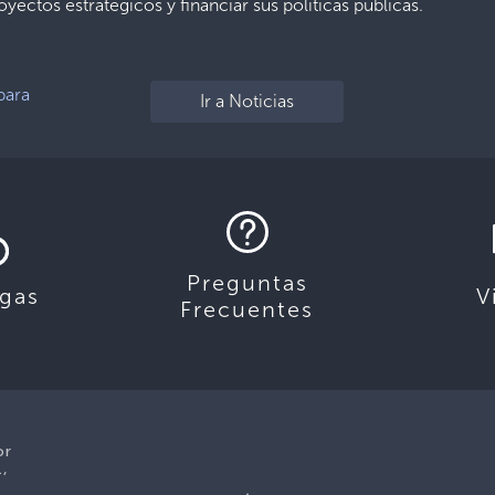
yectos estratégicos y financiar sus políticas públicas.
para
Ir a Noticias
Preguntas
gas
V
Frecuentes
or
1,