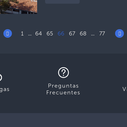
1
64
65
66
67
68
77
…
…
Preguntas
gas
V
Frecuentes