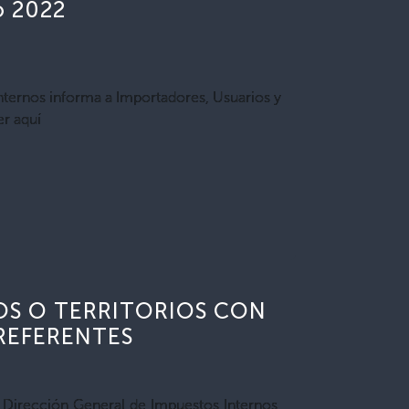
o 2022
nternos informa a Importadores, Usuarios y
er aquí
DOS O TERRITORIOS CON
PREFERENTES
a Dirección General de Impuestos Internos,