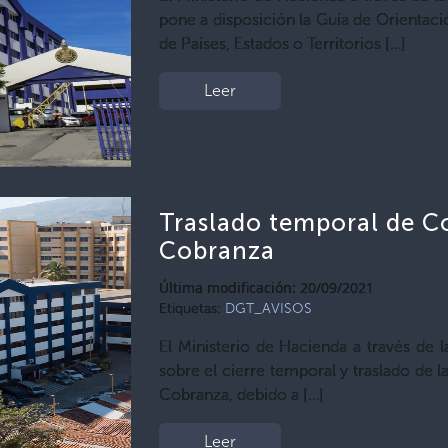
pone a disposición la Guía de Orientaci
de Países, Estados o Territorios […]
Leer
Traslado temporal de Co
Cobranza
Última modificación: 20/09/2021
Etiquetas:
DGT_AVISOS
El Ministerio de Hacienda a través de 
sobre el cierre temporal y traslado de 
Cobranza, debido a […]
Leer