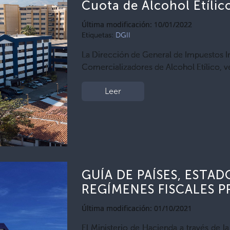
Cuota de Alcohol Etílic
Última modificación: 10/01/2022
Etiquetas:
DGII
La Dirección de General de Impuestos I
Comercializadores de Alcohol Etílico, v
Leer
GUÍA DE PAÍSES, ESTA
REGÍMENES FISCALES 
Última modificación: 01/10/2021
El Ministerio de Hacienda a través de l