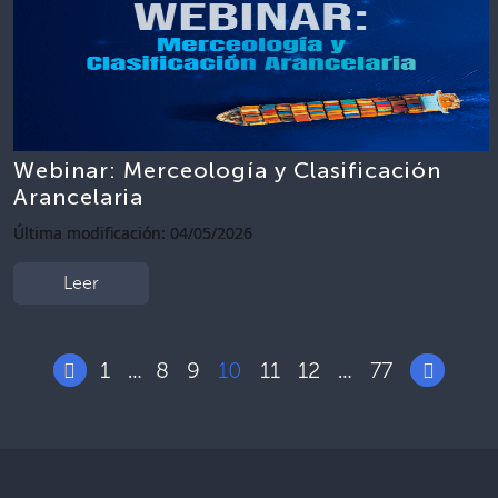
Webinar: Merceología y Clasificación
Arancelaria
Última modificación: 04/05/2026
Leer
1
8
9
10
11
12
77
…
…