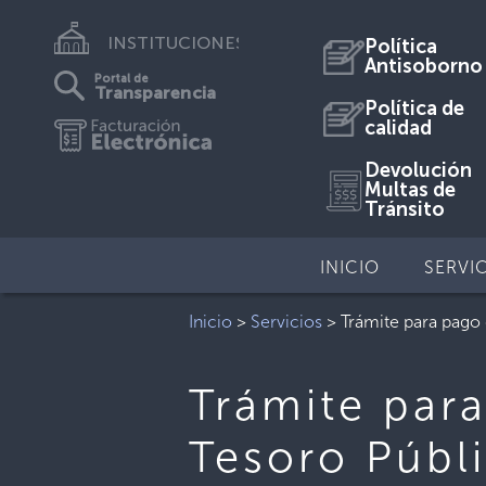
INSTITUCIONES
Política
Antisoborno
Portal de
Transparencia
Política de
calidad
Devolución
Multas de
Tránsito
INICIO
SERVI
Inicio
>
Servicios
>
Trámite para pago
Trámite par
Tesoro Públ