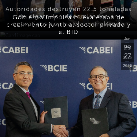
Autoridades destruyen 22.5 toneladas
de cigarrillos decomisados en
Gobierno impulsa nueva etapa de
operativos contra el contrabando
crecimiento junto al sector privado y
el BID
Jun
29
May
27
2026
2026