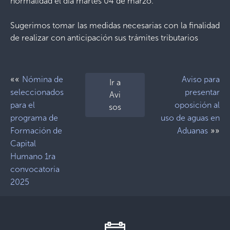
normalidad el día martes 04 de marzo.
Sugerimos tomar las medidas necesarias con la finalidad
de realizar con anticipación sus trámites tributarios
««
Nómina de
Aviso para
Ir a
seleccionados
presentar
Avi
para el
oposición al
sos
programa de
uso de aguas en
»»
Formación de
Aduanas
Capital
Humano 1ra
convocatoria
2025