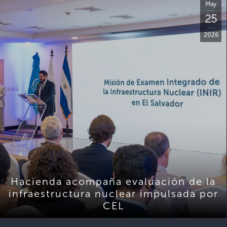
May
25
2026
Hacienda acompaña evaluación de la
infraestructura nuclear impulsada por
CEL