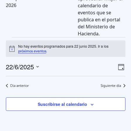
2026
calendario de
eventos que se
publica en el portal
del Ministerio de
Hacienda.
Eventos
No hay eventos programados para 22 junio 2025. Ir a los
Aviso
.
próximos eventos
en
22/6/2025
Na
N
22
Día
Selecciona
d
de
la
junio
v
Día anterior
Siguiente día
vis
fecha.
d
2025
Suscribirse al calendario
E