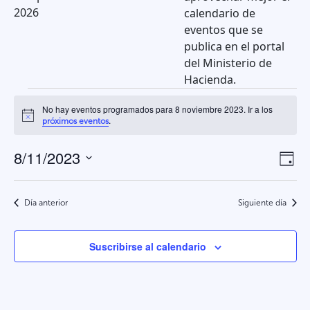
2026
calendario de
eventos que se
publica en el portal
del Ministerio de
Hacienda.
Eventos
No hay eventos programados para 8 noviembre 2023. Ir a los
Aviso
.
próximos eventos
en
8/11/2023
Na
N
8
Día
Selecciona
d
de
la
noviembre
v
Día anterior
Siguiente día
vis
fecha.
d
2023
Suscribirse al calendario
E