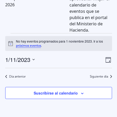
2026
calendario de
eventos que se
publica en el portal
del Ministerio de
Hacienda.
Eventos
No hay eventos programados para 1 noviembre 2023. Ir a los
Aviso
.
próximos eventos
en
1/11/2023
Na
N
1
Día
Selecciona
d
de
la
noviembre
v
Día anterior
Siguiente día
vis
fecha.
d
2023
Suscribirse al calendario
E