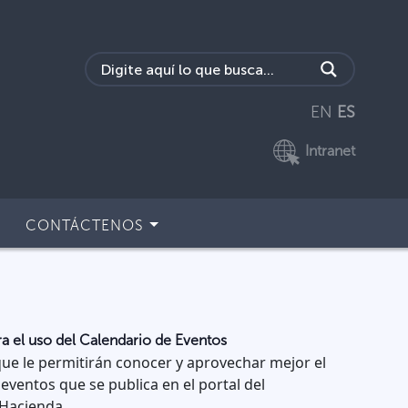
EN
ES
Intranet
CONTÁCTENOS
ra el uso del Calendario de Eventos
ue le permitirán conocer y aprovechar mejor el
eventos que se publica en el portal del
 Hacienda.