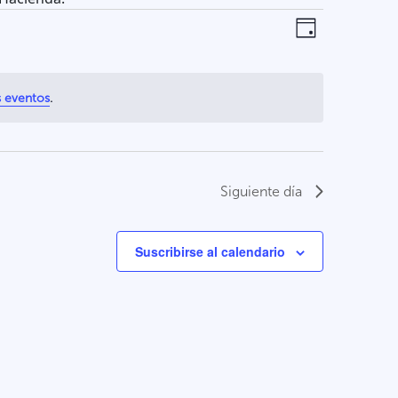
Naveg
Nave
Día
de
de
vista
vistas
.
 eventos
de
Even
Siguiente día
Suscribirse al calendario