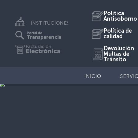
Política
Antisoborno
INSTITUCIONES
Política de
Portal de
calidad
Transparencia
Devolución
Multas de
Tránsito
INICIO
SERVI