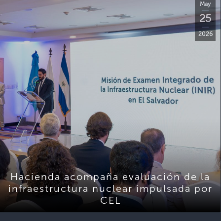
May
25
2026
Hacienda acompaña evaluación de la
infraestructura nuclear impulsada por
CEL